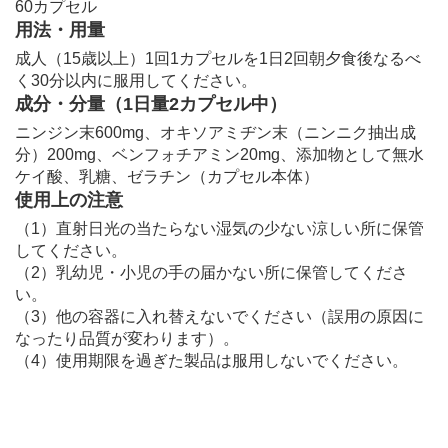
60カプセル
用法・用量
成人（15歳以上）1回1カプセルを1日2回朝夕食後なるべ
く30分以内に服用してください。
成分・分量（1日量2カプセル中）
ニンジン末600mg、オキソアミヂン末（ニンニク抽出成
分）200mg、ベンフォチアミン20mg、添加物として無水
ケイ酸、乳糖、ゼラチン（カプセル本体）
使用上の注意
（1）直射日光の当たらない湿気の少ない涼しい所に保管
してください。
（2）乳幼児・小児の手の届かない所に保管してくださ
い。
（3）他の容器に入れ替えないでください（誤用の原因に
なったり品質が変わります）。
（4）使用期限を過ぎた製品は服用しないでください。