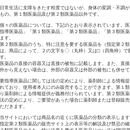
日常生活に支障をきたす程度ではないが、身体の変調・不調が
もの。第１類医薬品及び第２類医薬品以外です。
個々の医薬品については、下記のとおり表示されています。医
指導医薬品」「第１類医薬品」「第２類医薬品」「第３類医薬
ます。
第２類医薬品のうち、特に注意を要する医薬品を（指定第２類
は、商品によって、２の文字を〇（丸枠）又は□（四角枠）で
す。
医薬品の直接の容器又は直接の被包に記載します。また、直接
外から見えない場合は、外部の容器又は外部の被包にも併せて
要指導医薬品に関しては法の定めにより、薬剤師による情報提
れており、使用者本人にのみ販売することができます。第１類
り薬剤師による情報提供が義務付けられています。第２類医薬
法の定めにより、ご要望があった場合に薬剤師または登録販売
ただきます。
当サイトにおいては商品名の近くに医薬品の分類の表示します
指定第２類医薬品の販売サイト上の表示等の解説及び禁忌の確