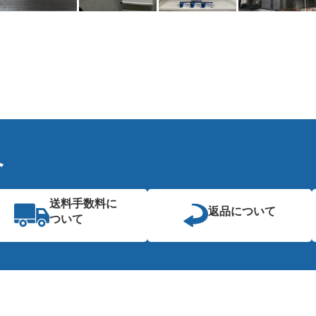
へ
送料手数料に
返品について
ついて