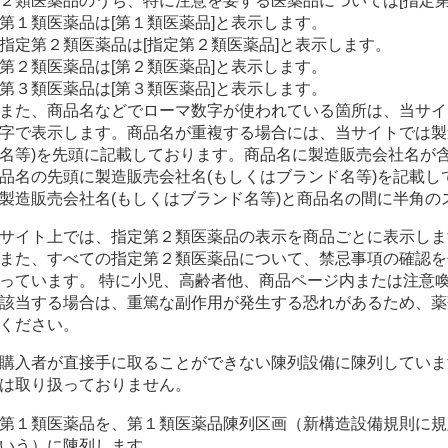
２類医薬品のうち、特に注意を要する医薬品については[指定第
第１類医薬品は[第１類医薬品]と表示します。
指定第２類医薬品は[指定第２類医薬品]と表示します。
第２類医薬品は[第２類医薬品]と表示します。
第３類医薬品は[第３類医薬品]と表示します。
また、商品名などでローマ数字が使われている箇所は、当サイ
字で表示します。商品名が重複する場合には、当サイトでは製
名等)を先頭に記載しております。商品名に製造販売会社名が
品名の先頭に製造販売会社名(もしくはブランド名等)を記載
製造販売会社名(もしくはブランド名等)と商品名の間に半角の
サイト上では、指定第２類医薬品の表示を商品ごとに表示しま
また、すべての指定第２類医薬品について、禁忌事項の確認を
っています。 特に小児、高齢者他、商品ページ内または注意
該当する場合は、重篤な副作用が発生する恐れがあるため、薬
ください。
購入者が直接手に取ることができない陳列設備に陳列していま
は取り扱っておりません。
第１類医薬品を、第１類医薬品陳列区画（新構造設備規則に規
いう）に陳列します。