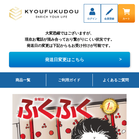
ログイン
会員登録
カート
大変恐縮ではございますが、
現在お電話が混み合っており繋がりにくい状況です。
発送日の変更は下記からもお受け付けが可能です。
>
発送日変更はこちら
商品一覧
ご利用ガイド
よくあるご質問