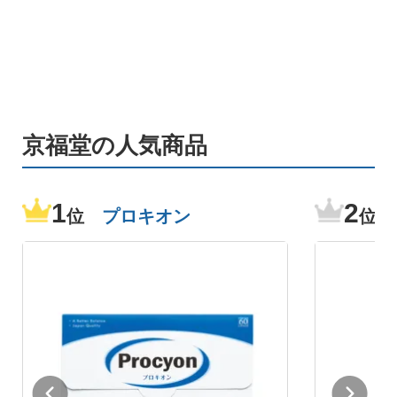
京福堂の人気商品
1
2
位
プロキオン
位