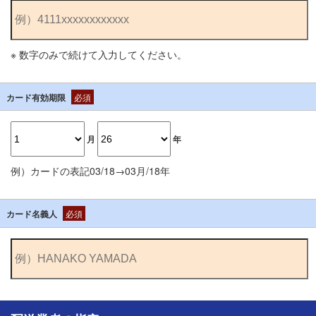
※ 数字のみで続けて入力してください。
カード有効期限
必須
月
年
例）カードの表記03/18→03月/18年
カード名義人
必須