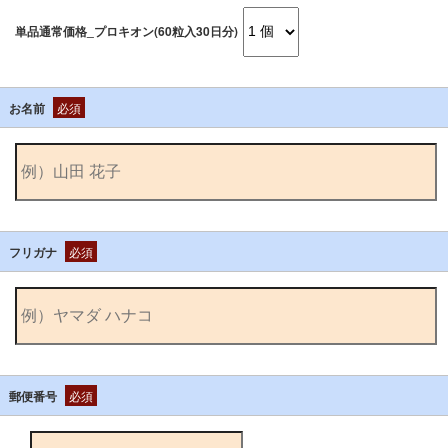
単品通常価格_プロキオン(60粒入30日分)
お名前
必須
フリガナ
必須
郵便番号
必須