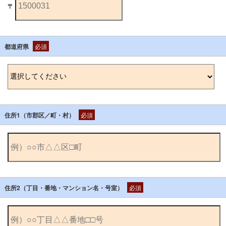
〒
都道府県
必須
住所1（市郡区／町・村）
必須
住所2（丁目・番地・マンション名・号室）
必須